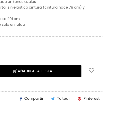
ado en tonos azules
a, sin elástico cintura (cintura hace 78 cm) y
otal 101 cm
o solo en falda
AÑADIR A LA CESTA
Compartir
Tuitear
Pinterest