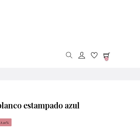
0
 blanco estampado azul
A 20%