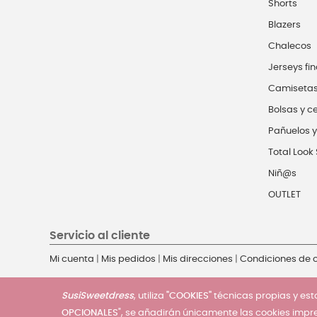
Shorts
Blazers
Chalecos
Jerseys fin
Camiseta
Bolsas y c
Pañuelos y
Total Look 
Niñ@s
OUTLET
Servicio al cliente
Mi cuenta
|
Mis pedidos
|
Mis direcciones
|
Condiciones de
SusiSweetdress
, utiliza
"COOKIES"
técnicas propias y esta
OPCIONALES
", se añadirán únicamente las cookies impr