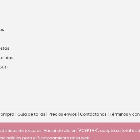
os
s
estas
 cintas
Susi
 compra
|
Guía de tallas
|
Precios envios
|
Contáctanos
|
Términos y con
dísticas de terceros. Haciendo clic en "
ACEPTAR
", acepta su total ins
escindibles para el funcionamiento de la web.