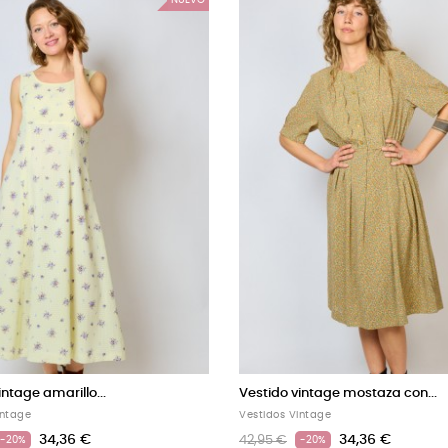
intage amarillo...
Vestido vintage mostaza con...
intage
Vestidos Vintage
34,36 €
34,36 €
42,95 €
-20%
-20%