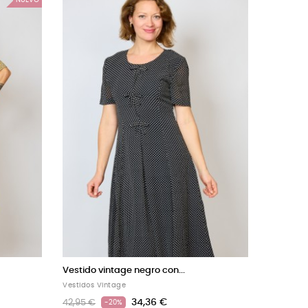
Vestido vintage negro con...
Vestido 
Vestidos Vintage
Vestidos 
34,36 €
42,95 €
42,95 €
-20%