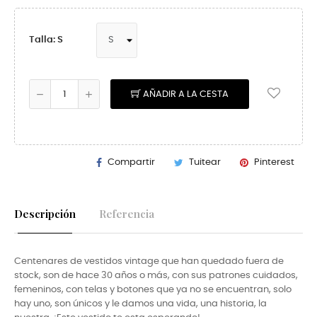
Talla: S
AÑADIR A LA CESTA
Compartir
Tuitear
Pinterest
Descripción
Referencia
Centenares de vestidos vintage que han quedado fuera de
stock, son de hace 30 años o más, con sus patrones cuidados,
femeninos, con telas y botones que ya no se encuentran, solo
hay uno, son únicos y le damos una vida, una historia, la