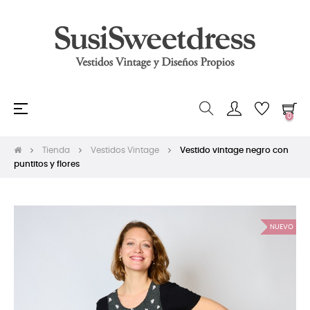
Navegación
☰
0
de
palanca
Tienda
Vestidos Vintage
Vestido vintage negro con
puntitos y flores
NUEVO