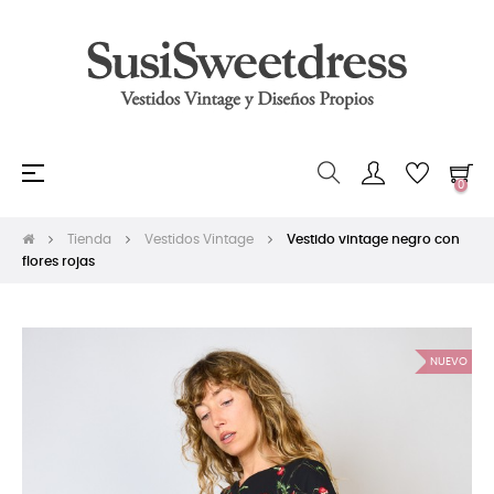
Navegación
☰
0
de
palanca
Tienda
Vestidos Vintage
Vestido vintage negro con
flores rojas
NUEVO