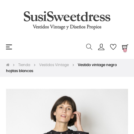
Navegación
☰
0
de
palanca
Tienda
Vestidos Vintage
Vestido vintage negro
hojitas blancas