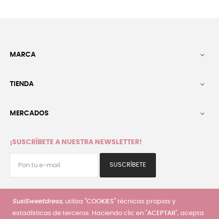
MARCA

TIENDA

MERCADOS

¡SUSCRÍBETE A NUESTRA NEWSLETTER!
SUSCRÍBETE
He leído y acepto la
política de privacidad
SusiSweetdress
, utiliza
"COOKIES"
técnicas propias y
estadísticas de terceros. Haciendo clic en "
ACEPTAR
", acepta