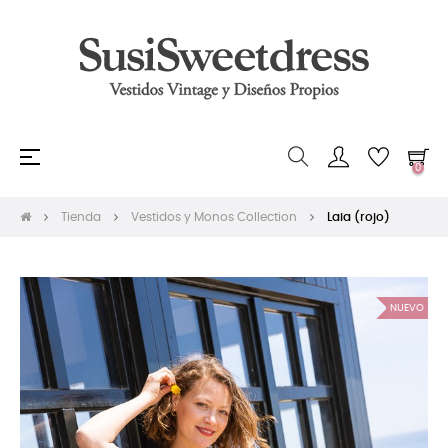
Navegación
☰
0
de
palanca
Tienda
Vestidos y Monos Collection
Laia (rojo)
NUEVO