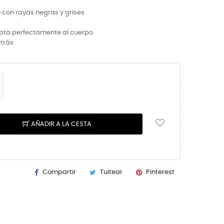
 con rayas negras y grises
apta perfectamente al cuerpo
etrás
AÑADIR A LA CESTA
Compartir
Tuitear
Pinterest