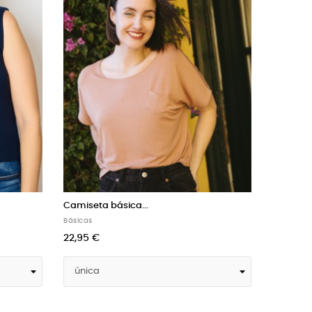
Camiseta básica...
Camiset
Básicas
Básicas
18,95 €
18,95 €