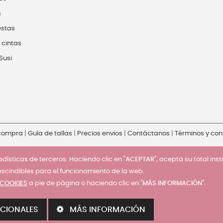
s
estas
 cintas
Susi
 compra
|
Guía de tallas
|
Precios envios
|
Contáctanos
|
Términos y con
dísticas de terceros. Haciendo clic en "
ACEPTAR
", acepta su total ins
escindibles para el funcionamiento de la web.
 COOKIES
a pie de página o haciendo clic en "
MÁS INFORMACIÓN
".
CIONALES
MÁS INFORMACIÓN