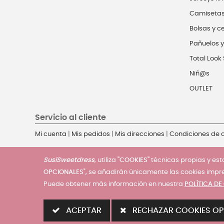
Camiseta
Bolsas y c
Pañuelos y
Total Look 
Niñ@s
OUTLET
Servicio al cliente
Mi cuenta
|
Mis pedidos
|
Mis direcciones
|
Condiciones de
SusiSweetdress
, utiliza
"COOKIES"
técnicas propias y esta
OPCIONALES
", se añadirán únicamente las cookies impr
Puede obtener más información en nuestra
POLÍTICA DE
© 2025 - SusiSweetdress. Derechos Reservados
ACEPTAR
RECHAZAR COOKIES OP