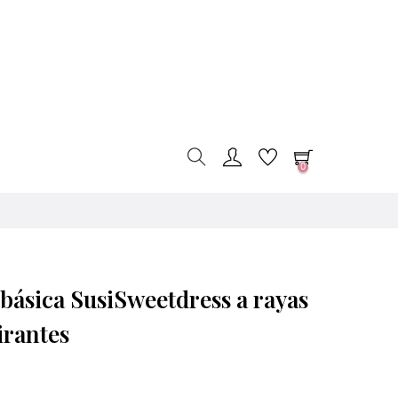
0
básica SusiSweetdress a rayas
irantes