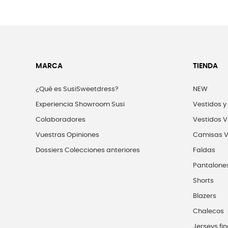
MARCA
TIENDA
¿Qué es SusiSweetdress?
NEW
Experiencia Showroom Susi
Vestidos y
Colaboradores
Vestidos V
Vuestras Opiniones
Camisas V
Dossiers Colecciones anteriores
Faldas
Pantalone
Shorts
Blazers
Chalecos
Jerseys fin