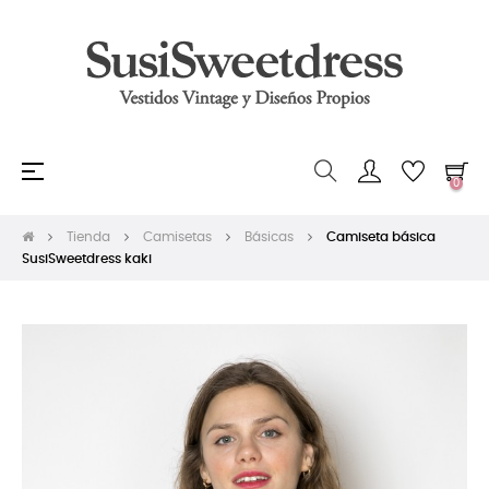
Navegación
☰
0
de
palanca
Tienda
Camisetas
Básicas
Camiseta básica
SusiSweetdress kaki