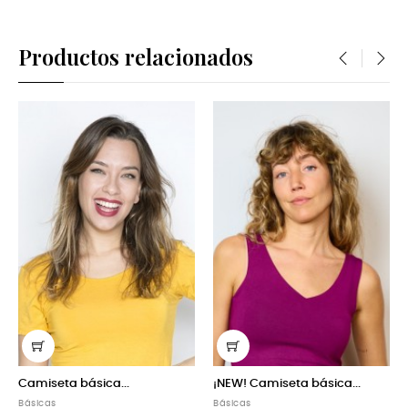
Productos relacionados
‹
›
ásica...
¡NEW! Camiseta básica...
Camiseta bási
Básicas
Básicas