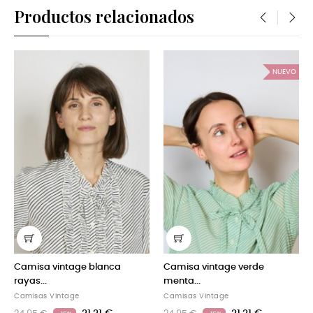
Productos relacionados
‹
›
NUEVO
Camisa vintage blanca
Camisa vintage verde
Ca
rayas...
menta...
Cam
Camisas Vintage
Camisas Vintage
24