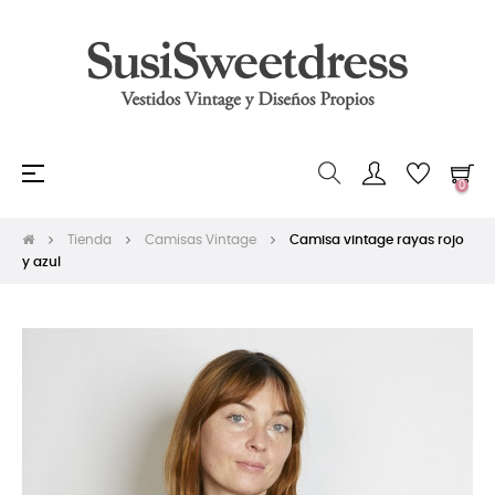
Navegación
☰
0
de
palanca
Tienda
Camisas Vintage
Camisa vintage rayas rojo
y azul