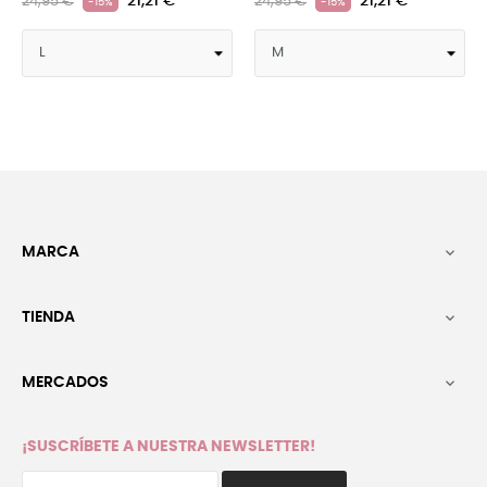
21,21 €
21,21 €
24,95 €
24,95 €
-15%
-15%
MARCA

TIENDA

MERCADOS

¡SUSCRÍBETE A NUESTRA NEWSLETTER!