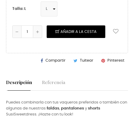
Talla: L
AÑADIR A LA CESTA
Compartir
Tuitear
Pinterest
Descripción
Referencia
Puedes combinarla con tus vaqueros preferidos o también con
algunas de nuestras
faldas
,
pantalones
y
shorts
SusiSweetdress. ¡Hazte con tu look!