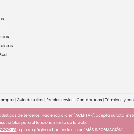
os
s
estas
 cintas
Susi
 compra
|
Guía de tallas
|
Precios envios
|
Contáctanos
|
Términos y con
dísticas de terceros. Haciendo clic en "
ACEPTAR
", acepta su total ins
escindibles para el funcionamiento de la web.
 COOKIES
a pie de página o haciendo clic en "
MÁS INFORMACIÓN
".