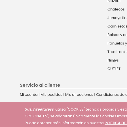
Blazers
Chalecos
Jerseys fin
Camiseta
Bolsas y c
Pañuelos y
Total Look 
Niñ@s
OUTLET
Servicio al cliente
Mi cuenta
|
Mis pedidos
|
Mis direcciones
|
Condiciones de
SusiSweetdress
, utiliza
"COOKIES"
técnicas propias y esta
OPCIONALES
", se añadirán únicamente las cookies impr
Puede obtener más información en nuestra
POLÍTICA DE