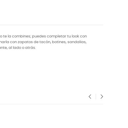
 te la combines; puedes completar tu look con
narla con zapatos de tacón, botines, sandalias,
nte, al lado o atrás.
‹
›
NUEVO