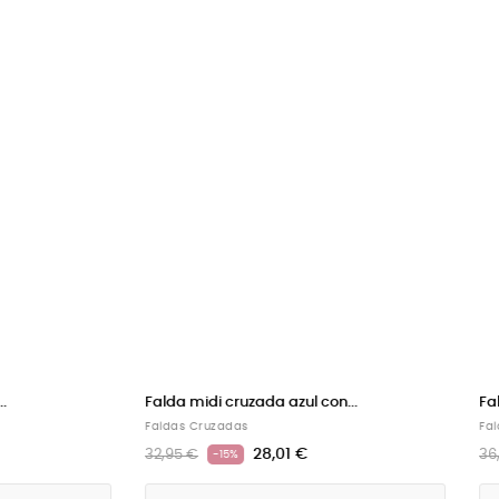
i cruzada azul con...
Falda maxi larga cruzada...
uzadas
Faldas Cruzadas
28,01 €
31,41 €
36,95 €
-15%
-15%