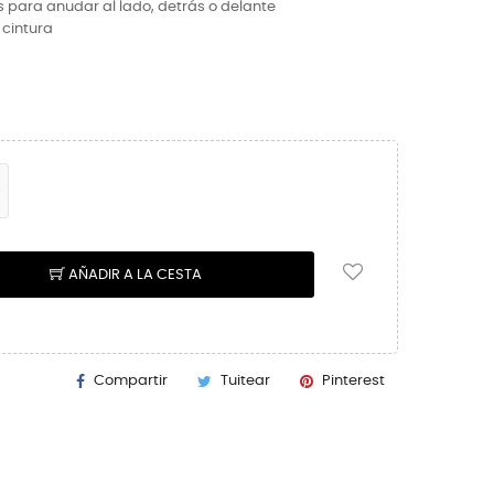
s para anudar al lado, detrás o delante
 cintura
AÑADIR A LA CESTA
Compartir
Tuitear
Pinterest