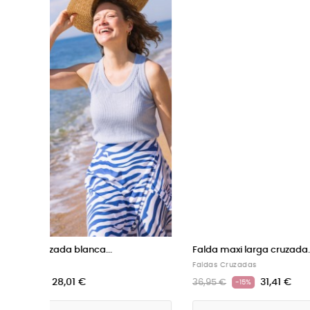
Falda maxi larga cruzada...
Falda mid
Faldas Cruzadas
Faldas Cr
31,41 €
36,95 €
32,95 €
-15%