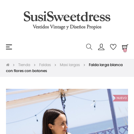
Navegación
☰
0
de
palanca
Tienda
Faldas
Maxi largas
Falda larga blanca
con flores con botones
NUEVO