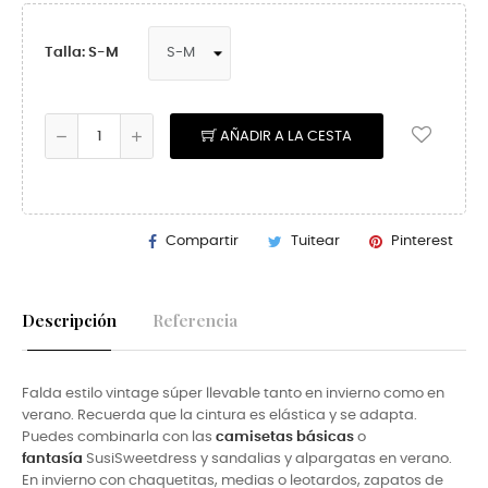
Talla: S-M
AÑADIR A LA CESTA
Compartir
Tuitear
Pinterest
Descripción
Referencia
Falda estilo vintage súper llevable tanto en invierno como en
verano. Recuerda que la cintura es elástica y se adapta.
Puedes combinarla con las
camisetas básicas
o
fantasía
SusiSweet
dress y sandalias y alpargatas en verano.
En invierno con
chaquetitas, medias o leotardos, zapatos de