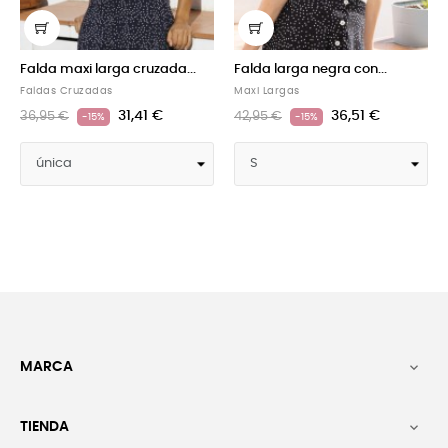
larga cruzada...
Falda larga negra con...
Falda maxi la
en...
das
Maxi Largas
Faldas Cruzadas
31,41 €
36,51 €
42,95 €
5%
-15%
36,95 €
-15%
MARCA

TIENDA
