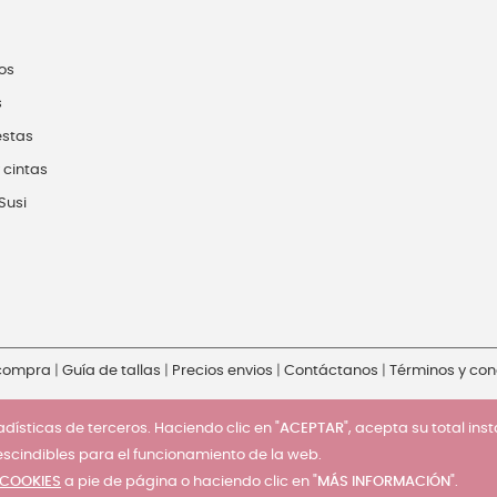
os
s
estas
 cintas
Susi
 compra
|
Guía de tallas
|
Precios envios
|
Contáctanos
|
Términos y con
dísticas de terceros. Haciendo clic en "
ACEPTAR
", acepta su total ins
escindibles para el funcionamiento de la web.
 COOKIES
a pie de página o haciendo clic en "
MÁS INFORMACIÓN
".