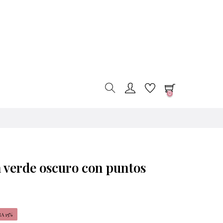
0
a verde oscuro con puntos
A 15%