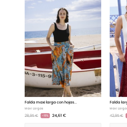
Falda maxi larga cruzada...
Falda ma
Faldas Cruzadas
Maxi Larg
31,41 €
36,95 €
28,95 €
-15%