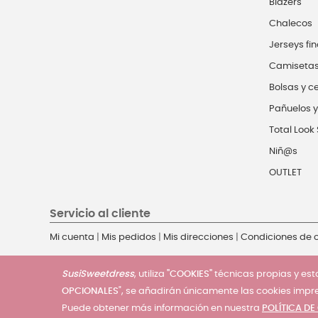
Blazers
Chalecos
Jerseys fin
Camiseta
Bolsas y c
Pañuelos y
Total Look 
Niñ@s
OUTLET
Servicio al cliente
Mi cuenta
|
Mis pedidos
|
Mis direcciones
|
Condiciones de
SusiSweetdress
, utiliza
"COOKIES"
técnicas propias y esta
OPCIONALES
", se añadirán únicamente las cookies impr
Puede obtener más información en nuestra
POLÍTICA DE