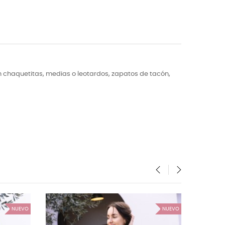
n
chaquetitas, medias o leotardos, zapatos de tacón,
‹
›
NUEVO
NUEVO