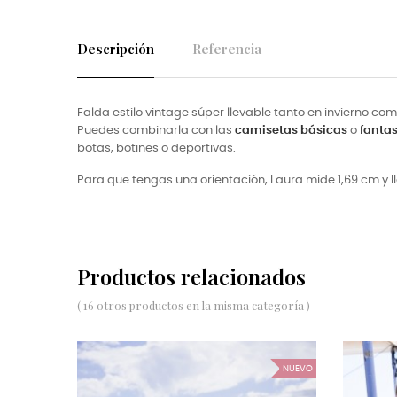
Descripción
Referencia
Falda estilo vintage súper llevable tanto en invierno co
Puedes combinarla con las
camisetas básicas
o
fantas
botas, botines o deportivas.
Para que tengas una orientación, Laura
mide 1,69 cm y l
Productos relacionados
( 16 otros productos en la misma categoría )
NUEVO
NUEVO