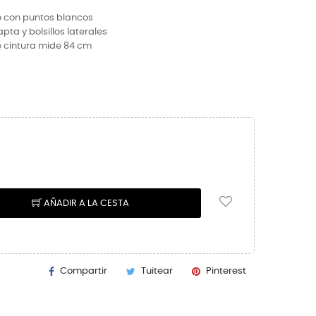
o con puntos blancos
ta y bolsillos laterales
 cintura mide 84 cm
AÑADIR A LA CESTA
Compartir
Tuitear
Pinterest