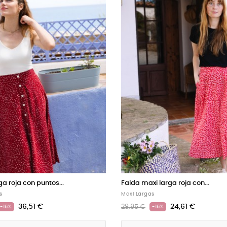
xi larga granate...
Falda maxi larga cruzada...
as
Faldas Cruzadas
24,61 €
31,41 €
36,95 €
-15%
-15%