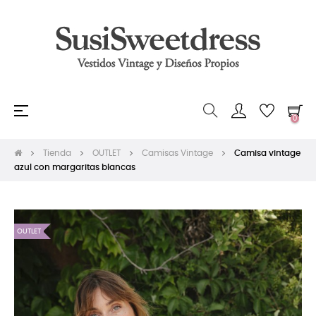
Navegación
☰
0
de
palanca
Tienda
OUTLET
Camisas Vintage
Camisa vintage
azul con margaritas blancas
OUTLET