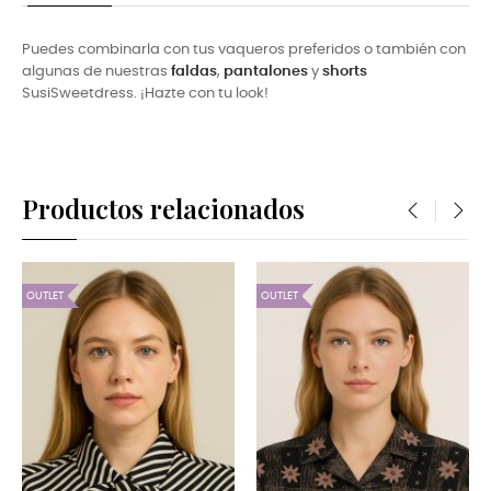
Puedes combinarla con tus vaqueros preferidos o también con
algunas de nuestras
faldas
,
pantalones
y
shorts
SusiSweetdress. ¡Hazte con tu look!
Productos relacionados
‹
›
OUTLET
OUTLET
OU