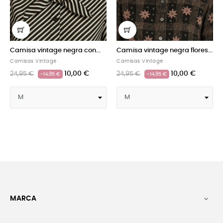
Camisa vintage negra con...
Camisa vintage negra flores...
Ca
Camisas Vintage
Camisas Vintage
Cam
10,00 €
10,00 €
24,95 €
24,95 €
24
-14,95 €
-14,95 €
MARCA
