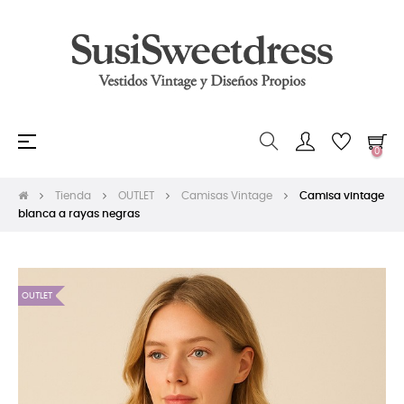
Navegación
☰
0
de
palanca
Tienda
OUTLET
Camisas Vintage
Camisa vintage
blanca a rayas negras
OUTLET