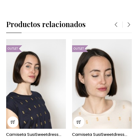
Productos relacionados
‹
›
OUTLET
OUTLET
usiSweetdress...
Camiseta SusiSweetdress...
Camiseta Susi