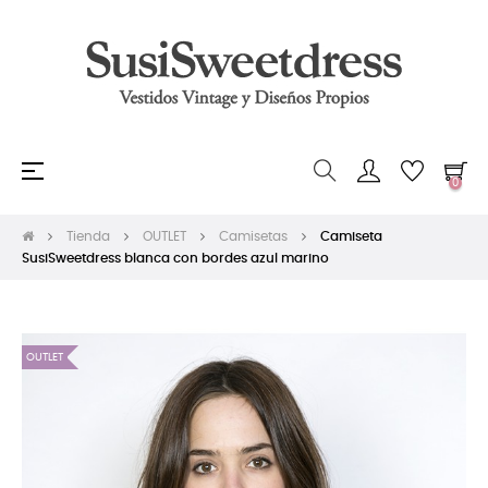
Navegación
☰
0
de
palanca
Tienda
OUTLET
Camisetas
Camiseta
SusiSweetdress blanca con bordes azul marino
OUTLET