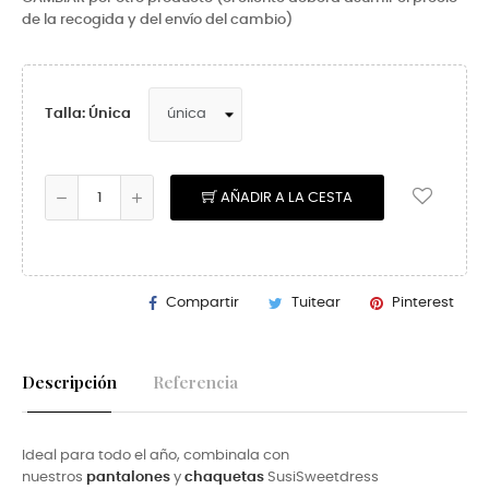
de la recogida y del envío del cambio)
Talla: Única
AÑADIR A LA CESTA
Compartir
Tuitear
Pinterest
Descripción
Referencia
Ideal para todo el año, combinala con
nuestros
pantalones
y
chaquetas
SusiSweetdress