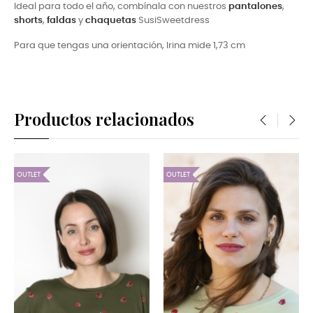
Ideal para todo el año, combínala con nuestros
pantalones
,
shorts
,
faldas
y
chaquetas
SusiSweetdress
Para que tengas una orientación, Irina mide 1,73 cm
Productos relacionados
‹
›
OUTLET
OUTLET