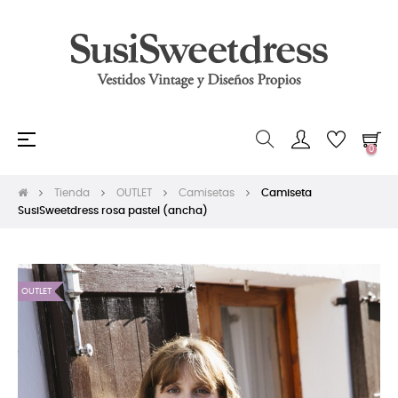
Navegación
☰
0
de
palanca
Tienda
OUTLET
Camisetas
Camiseta
SusiSweetdress rosa pastel (ancha)
OUTLET