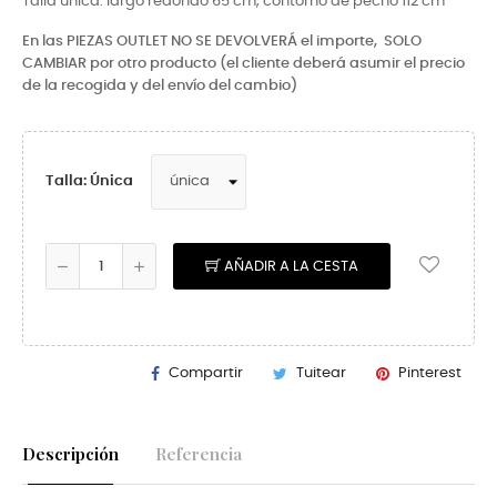
Talla única. largo redondo 65 cm, contorno de pecho 112 cm
En las PIEZAS OUTLET NO SE DEVOLVERÁ el importe,
SOLO
CAMBIAR por otro producto (el cliente deberá asumir el precio
de la recogida y del envío del cambio)
Talla: Única
AÑADIR A LA CESTA
Compartir
Tuitear
Pinterest
Descripción
Referencia