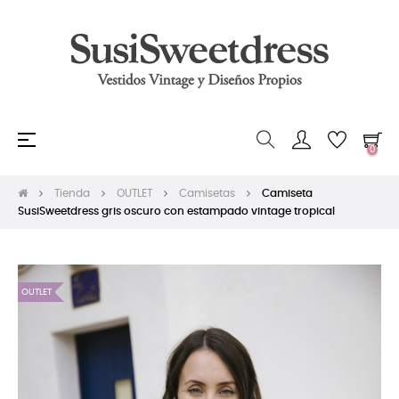
Navegación
☰
0
de
palanca
Tienda
OUTLET
Camisetas
Camiseta
SusiSweetdress gris oscuro con estampado vintage tropical
OUTLET