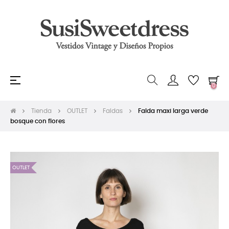
Navegación
☰
0
de
palanca
Tienda
OUTLET
Faldas
Falda maxi larga verde
bosque con flores
OUTLET