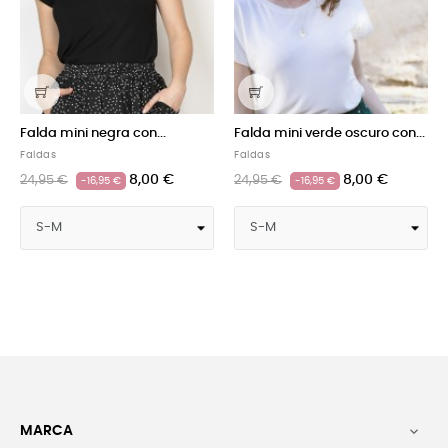
Falda mini negra con...
Falda mini verde oscuro con...
Faldas
Faldas
8,00 €
8,00 €
24,95 €
24,95 €
-16,95 €
-16,95 €
MARCA
