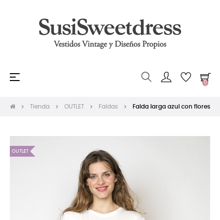
Navegación
☰
0
de
palanca
Tienda
OUTLET
Faldas
Falda larga azul con flores
OUTLET