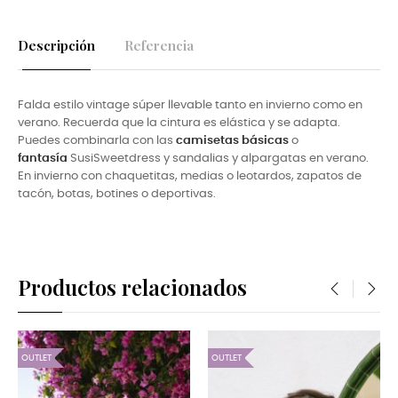
Descripción
Referencia
Falda estilo vintage súper llevable tanto en invierno como en
verano. Recuerda que la cintura es elástica y se adapta.
Puedes combinarla con las
camisetas básicas
o
fantasía
SusiSweet
dress y sandalias y alpargatas en verano.
En invierno con
chaquetitas, medias o leotardos, zapatos de
tacón, botas, botines o deportivas.
Productos relacionados
‹
›
OUTLET
OUTLET
OU