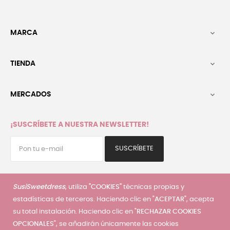
MARCA

TIENDA

MERCADOS

¡SUSCRÍBETE A NUESTRA NEWSLETTER!
SUSCRÍBETE
He leído y acepto la
política de privacidad
SusiSweetdress
, utiliza
"COOKIES"
técnicas propias y
estadísticas de terceros. Haciendo clic en "
ACEPTAR
", acepta
su total instalación. Haciendo clic en "
RECHAZAR COOKIES
Servicio al cliente
OPCIONALES
", se añadirán únicamente las cookies