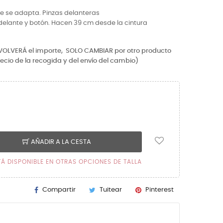
e se adapta. Pinzas delanteras
a delante y botón. Hacen 39 cm desde la cintura
EVOLVERÁ el importe,
SOLO CAMBIAR por otro producto
recio de la recogida y del envío del cambio)
AÑADIR A LA CESTA
TÁ DISPONIBLE EN OTRAS OPCIONES DE TALLA
Compartir
Tuitear
Pinterest