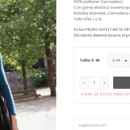
100% poliéster (terciopleo)
Con goma elástica trasera qu
Bolsillos laterales, cremaller
Talla S/M, L y XL
En las PIEZAS OUTLET NO SE D
(el cliente deberá asumir el p
Talla: S-M
FUERA DE STOCK PERO ES