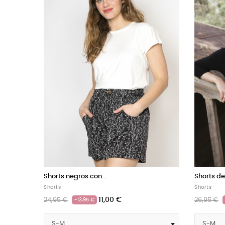
Shorts azul mar con margaritas
Shorts be
Shorts
OUTLET
13,00 €
26,95 €
26,95 €
-13,95 €