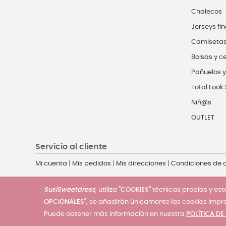
Chalecos
Jerseys fin
Camiseta
Bolsas y c
Pañuelos y
Total Look 
Niñ@s
OUTLET
Servicio al cliente
Mi cuenta
|
Mis pedidos
|
Mis direcciones
|
Condiciones de
SusiSweetdress
, utiliza
"COOKIES"
técnicas propias y esta
OPCIONALES
", se añadirán únicamente las cookies impr
Puede obtener más información en nuestra
POLÍTICA DE