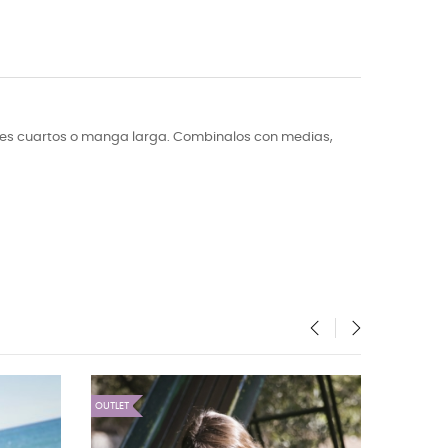
tres cuartos o manga larga. Combinalos con medias,
‹
›
OUTLET
OUTLET