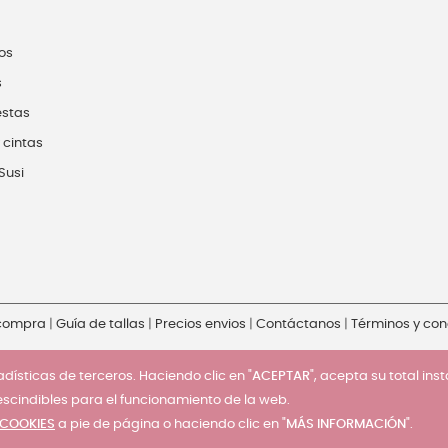
os
s
estas
 cintas
Susi
 compra
|
Guía de tallas
|
Precios envios
|
Contáctanos
|
Términos y con
dísticas de terceros. Haciendo clic en "
ACEPTAR
", acepta su total ins
escindibles para el funcionamiento de la web.
 COOKIES
a pie de página o haciendo clic en "
MÁS INFORMACIÓN
".