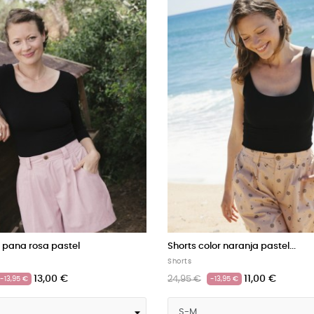
is con líneas finas
Shorts de pana beis
Shorts
13,00 €
13,00 €
26,95 €
-13,95 €
-13,95 €