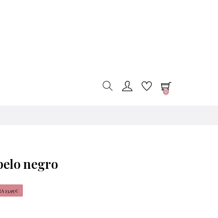
0
pelo negro
 13,95 €