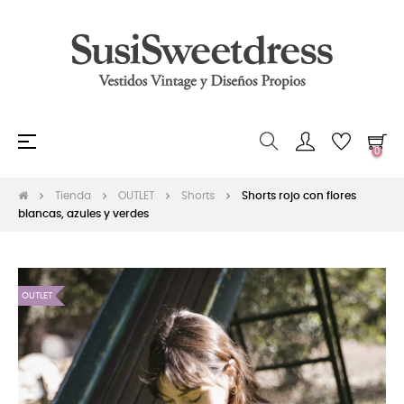
Navegación
☰
0
de
palanca
Tienda
OUTLET
Shorts
Shorts rojo con flores
blancas, azules y verdes
OUTLET