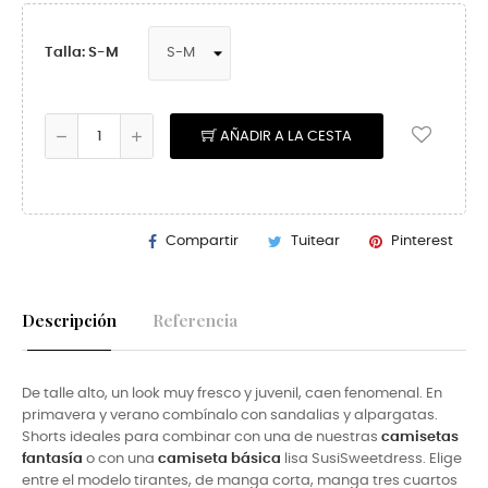
Talla: S-M
AÑADIR A LA CESTA
Compartir
Tuitear
Pinterest
Descripción
Referencia
De talle alto, un look muy fresco y juvenil, caen fenomenal. En
primavera y verano combínalo con sandalias y alpargatas.
Shorts ideales para combinar con una de nuestras
camisetas
fantasía
o con una
camiseta básica
lisa SusiSweetdress. Elige
entre el modelo tirantes, de manga corta, manga tres cuartos