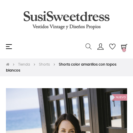
Navegación
☰
0
de
palanca
Tienda
Shorts
Shorts color amarillos con topos
blancos
NUEVO