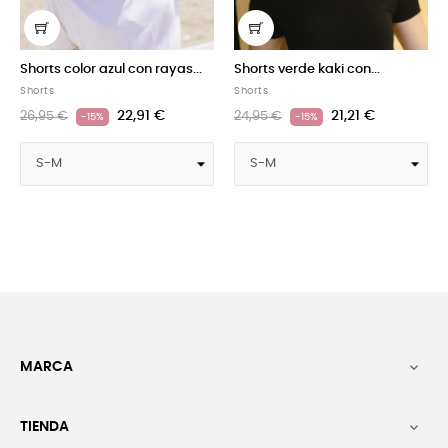
..
Shorts verde kaki con...
Shorts verde con
margaritas...
Shorts
Shorts
21,21 €
24,95 €
-15%
22,91 €
26,95 €
-15%
MARCA

TIENDA
