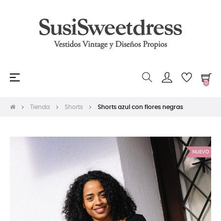
Navegación
☰
0
de
palanca
Tienda
Shorts
Shorts azul con flores negras
NUEVO