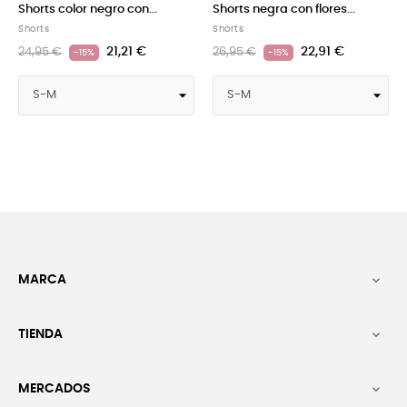
Shorts negra con flores...
Shorts color rojo
Shorts
Shorts
22,91 €
21,21 €
26,95 €
24,95 €
-15%
-15%
MARCA

TIENDA

MERCADOS
