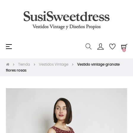
Navegación
☰
0
de
palanca
Tienda
Vestidos Vintage
Vestido vintage granate
flores rosas