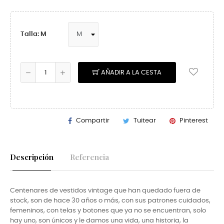
Talla: M
AÑADIR A LA CESTA
Compartir
Tuitear
Pinterest
Descripción
Referencia
Centenares de vestidos vintage que han quedado fuera de
stock, son de hace 30 años o más, con sus patrones cuidados,
femeninos, con telas y botones que ya no se encuentran, solo
hay uno, son únicos y le damos una vida, una historia, la