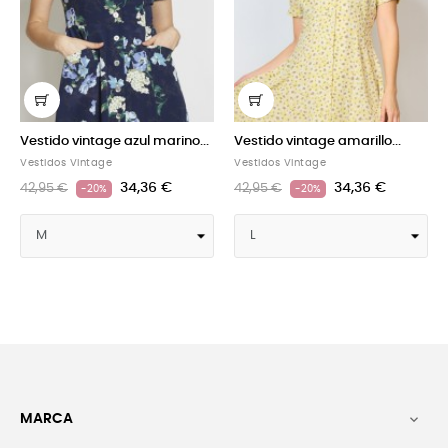
tido vintage azul marino...
Vestido vintage amarillo...
Vestid
idos Vintage
Vestidos Vintage
Vestido
34,36 €
34,36 €
95 €
42,95 €
42,95 
-20%
-20%
MARCA
