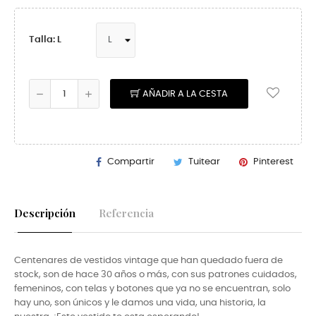
Talla: L
AÑADIR A LA CESTA
Compartir
Tuitear
Pinterest
Descripción
Referencia
Centenares de vestidos vintage que han quedado fuera de
stock, son de hace 30 años o más, con sus patrones cuidados,
femeninos, con telas y botones que ya no se encuentran, solo
hay uno, son únicos y le damos una vida, una historia, la