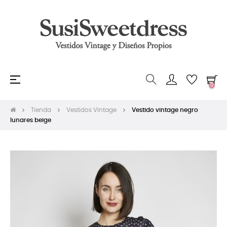
Navegación
☰
0
de
palanca
Tienda
Vestidos Vintage
Vestido vintage negro
lunares beige