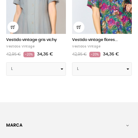
Vestido vintage gris vichy
Vestido vintage flores...
V
Vestidos Vintage
Vestidos Vintage
V
34,36 €
34,36 €
42,95 €
42,95 €
4
-20%
-20%
MARCA
