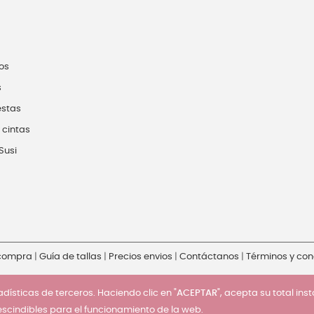
os
s
estas
 cintas
Susi
 compra
|
Guía de tallas
|
Precios envios
|
Contáctanos
|
Términos y con
dísticas de terceros. Haciendo clic en "
ACEPTAR
", acepta su total ins
escindibles para el funcionamiento de la web.