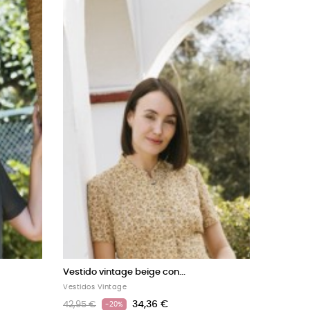
e azul marino...
Vestido vintage rojo
e
Vestidos Vintage
34,36 €
34,36 €
42,95 €
-20%