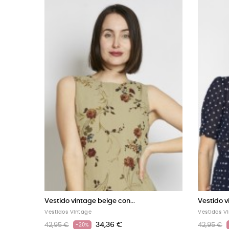
e beige con...
Vestido vintage marfil con...
Vestidos Vintage
34,36 €
34,36 €
42,95 €
-20%