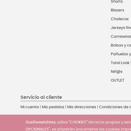
Shorts
Blazers
Chalecos
Jerseys fin
Camiseta
Bolsas y c
Pañuelos y
Total Look 
Niñ@s
OUTLET
Servicio al cliente
Mi cuenta
|
Mis pedidos
|
Mis direcciones
|
Condiciones de
SusiSweetdress
, utiliza
"COOKIES"
técnicas propias y esta
OPCIONALES
", se añadirán únicamente las cookies impr