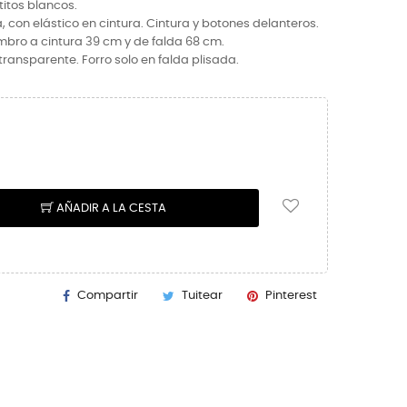
titos blancos.
 con elástico en cintura. Cintura y botones delanteros.
bro a cintura 39 cm y de falda 68 cm.
transparente. Forro solo en falda plisada.
AÑADIR A LA CESTA
Compartir
Tuitear
Pinterest