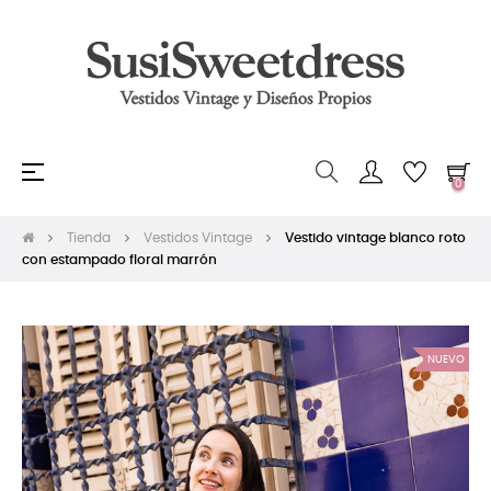
Navegación
☰
0
de
palanca
Tienda
Vestidos Vintage
Vestido vintage blanco roto
con estampado floral marrón
NUEVO