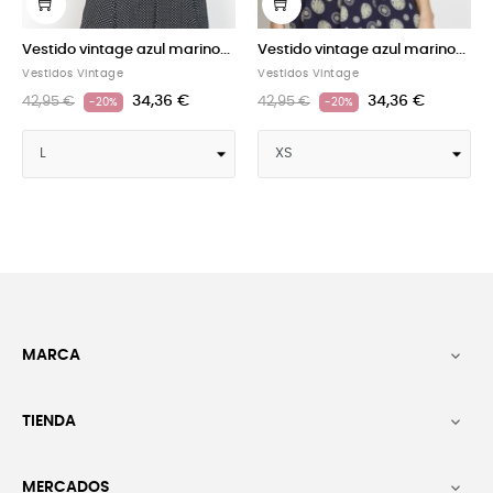
tido vintage azul marino...
Vestido vintage azul marino...
Vestid
idos Vintage
Vestidos Vintage
Vestido
34,36 €
34,36 €
95 €
42,95 €
42,95 
-20%
-20%
MARCA

TIENDA

MERCADOS
