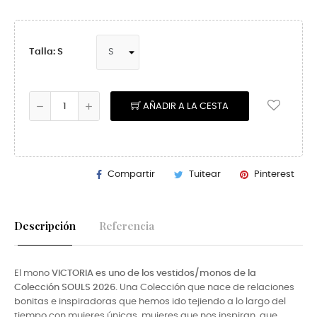
Talla: S
AÑADIR A LA CESTA
Compartir
Tuitear
Pinterest
Descripción
Referencia
El mono
VICTORIA
es uno de los vestidos/monos de la
Colección SOULS 2026.
Una Colección que nace de relaciones
bonitas e inspiradoras que hemos ido tejiendo a lo largo del
tiempo con mujeres únicas, mujeres que nos inspiran, que