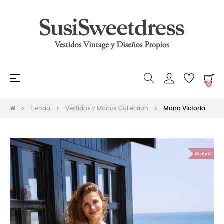
Navegación
☰
0
de
palanca
Tienda
Vestidos y Monos Collection
Mono Victoria
NUEVO