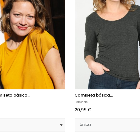
amiseta básica...
Camiseta básica...
misetas
Básicas
22,46 €
18,95 €
4,95 €
-10%