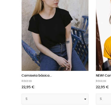
¡NEW! Camiseta básica...
C
Básicas
Ca
19,51 €
22,95 €
2
-15%