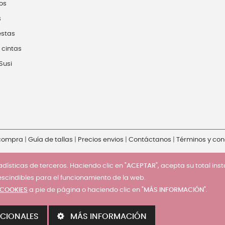
os
s
estas
 cintas
Susi
 compra
|
Guía de tallas
|
Precios envios
|
Contáctanos
|
Términos y con
dísticas de terceros. Haciendo clic en "
ACEPTAR
", acepta su total ins
escindibles para el funcionamiento de la web.
 COOKIES
a pie de página o haciendo clic en "
MÁS INFORMACIÓN
".
CIONALES
MÁS INFORMACIÓN