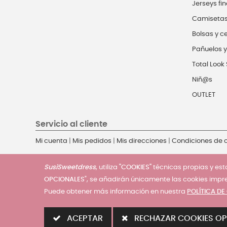
Jerseys fin
Camiseta
Bolsas y c
Pañuelos y
Total Look 
Niñ@s
OUTLET
Servicio al cliente
Mi cuenta
|
Mis pedidos
|
Mis direcciones
|
Condiciones de
SusiSweetdress
, utiliza
"COOKIES"
técnicas propias y esta
OPCIONALES
", se añadirán únicamente las cookies impr
Puede obtener más información en nuestra
POLÍTICA DE
© 2025 - SusiSweetdress. Derechos Reservados
ACEPTAR
RECHAZAR COOKIES OP