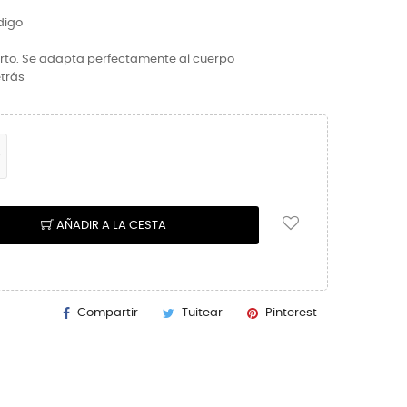
digo
rto. Se adapta perfectamente al cuerpo
etrás
AÑADIR A LA CESTA
Compartir
Tuitear
Pinterest