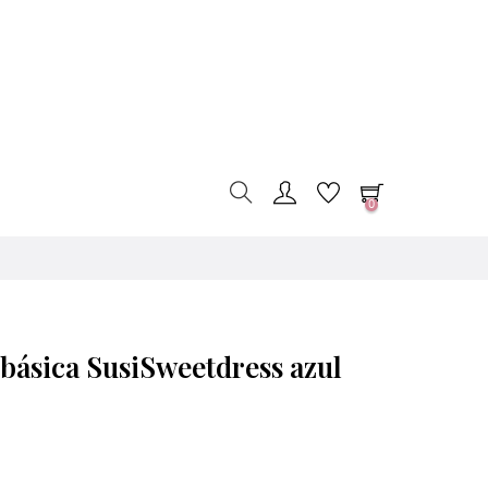
0
básica SusiSweetdress azul