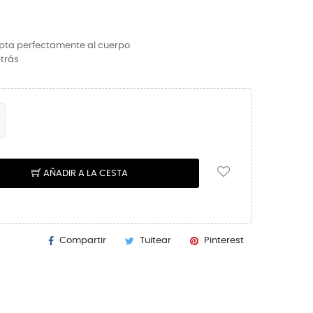
apta perfectamente al cuerpo
etrás
AÑADIR A LA CESTA
Compartir
Tuitear
Pinterest