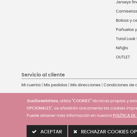
Jerseys fin
Camiseta
Bolsas y c
Pañuelos y
Total Look 
Niñ@s
OUTLET
Servicio al cliente
Mi cuenta
|
Mis pedidos
|
Mis direcciones
|
Condiciones de
SusiSweetdress
, utiliza
"COOKIES"
técnicas propias y esta
OPCIONALES
", se añadirán únicamente las cookies impr
Puede obtener más información en nuestra
POLÍTICA DE
© 2025 - SusiSweetdress. Derechos Reservados
ACEPTAR
RECHAZAR COOKIES OP