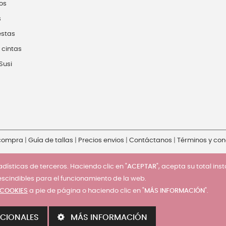
os
s
estas
 cintas
Susi
 compra
|
Guía de tallas
|
Precios envios
|
Contáctanos
|
Términos y con
dísticas de terceros. Haciendo clic en "
ACEPTAR
", acepta su total ins
escindibles para el funcionamiento de la web.
 COOKIES
a pie de página o haciendo clic en "
MÁS INFORMACIÓN
".
CIONALES
MÁS INFORMACIÓN