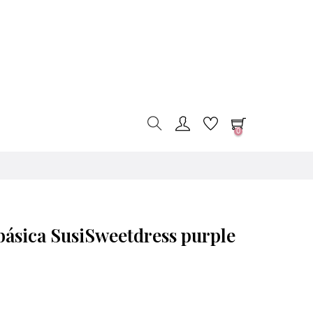
0
ásica SusiSweetdress purple