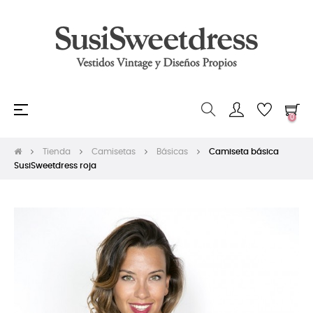
Navegación
☰
0
de
palanca
Tienda
Camisetas
Básicas
Camiseta básica
SusiSweetdress roja