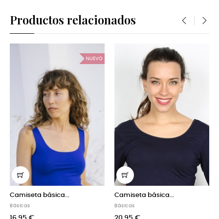
Productos relacionados
‹
›
NUEVO
ásica...
Camiseta básica...
Camiseta bási
Básicas
Básicas
20,95 €
16,95 €