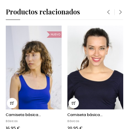
Productos relacionados
‹
›
NUEVO
 básica...
Camiseta básica...
Camiseta bá
Básicas
Básicas
20,95 €
16,95 €