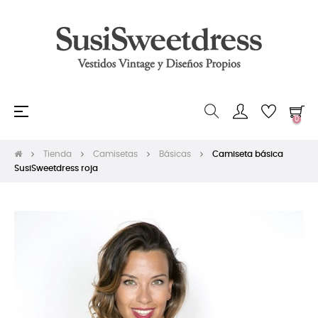
Navegación
☰
0
de
palanca
Tienda
Camisetas
Básicas
Camiseta básica
SusiSweetdress roja