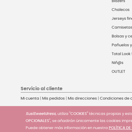
Blazers
Chalecos
Jerseys fin
Camiseta
Bolsas y c
Pañuelos y
Total Look 
Niñ@s
OUTLET
Servicio al cliente
Mi cuenta
|
Mis pedidos
|
Mis direcciones
|
Condiciones de
SusiSweetdress
, utiliza
"COOKIES"
técnicas propias y esta
OPCIONALES
", se añadirán únicamente las cookies impr
Puede obtener más información en nuestra
POLÍTICA DE