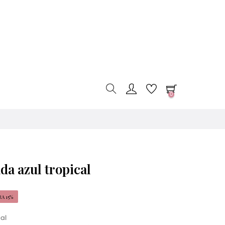
0
da azul tropical
A 15%
cal