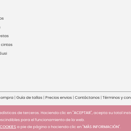
os
s
estas
 cintas
Susi
 compra
|
Guía de tallas
|
Precios envios
|
Contáctanos
|
Términos y con
dísticas de terceros. Haciendo clic en "
ACEPTAR
", acepta su total ins
escindibles para el funcionamiento de la web.
 COOKIES
a pie de página o haciendo clic en "
MÁS INFORMACIÓN
".