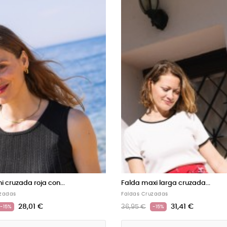
lda midi cruzada granate...
Falda midi cruzada negra
ldas Cruzadas
Faldas Cruzadas
28,01 €
28,01 €
2,95 €
32,95 €
-15%
-15%