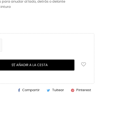
s para anudar al lado, detrás o delante
cintura
AÑADIR A LA CESTA
Compartir
Tuitear
Pinterest