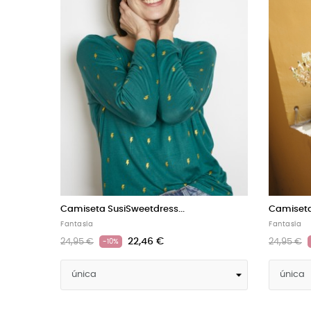
Camiseta SusiSweetdress...
Camiseta
Fantasía
Fantasía
20,66 €
22,95 €
22,95 €
-10%