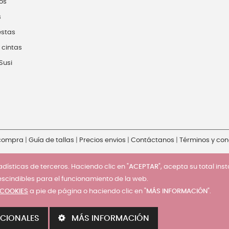
os
s
estas
 cintas
Susi
 compra
|
Guía de tallas
|
Precios envios
|
Contáctanos
|
Términos y con
dísticas de terceros. Haciendo clic en "
ACEPTAR
", acepta su total ins
escindibles para el funcionamiento de la web.
 COOKIES
a pie de página o haciendo clic en "
MÁS INFORMACIÓN
".
CIONALES
MÁS INFORMACIÓN