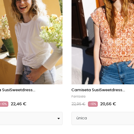
 SusiSweetdress a...
Camiseta SusiSweetdress...
Fantasía
20,66 €
22,46 €
24,95 €
-10%
-10%