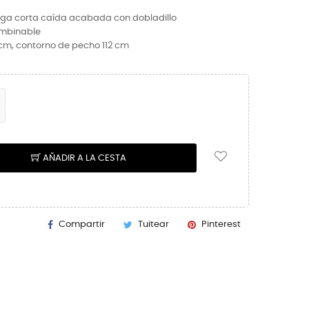
ga corta caída acabada con dobladillo
mbinable
 cm, contorno de pecho 112 cm
AÑADIR A LA CESTA
Compartir
Tuitear
Pinterest