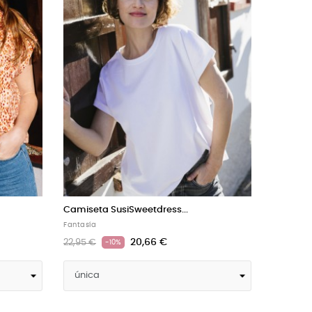
Camiseta SusiSweetdress...
Camiset
Fantasía
Fantasía
20,66 €
22,95 €
24,95 €
-10%