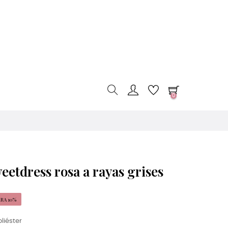
0
etdress rosa a rayas grises
RA 10%
liéster