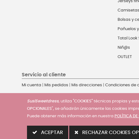
Jerseys fin
Camiseta
Bolsas y c
Pañuelos y
Total Look 
Niñ@s
OUTLET
Servicio al cliente
Mi cuenta
|
Mis pedidos
|
Mis direcciones
|
Condiciones de
SusiSweetdress
, utiliza
"COOKIES"
técnicas propias y esta
OPCIONALES
", se añadirán únicamente las cookies impr
Puede obtener más información en nuestra
POLÍTICA DE
© 2025 - SusiSweetdress. Derechos Reservados
ACEPTAR
RECHAZAR COOKIES OP