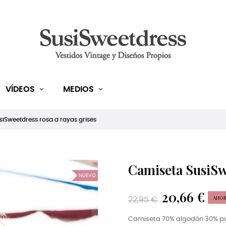
VÍDEOS
MEDIOS
iSweetdress rosa a rayas grises
Camiseta SusiSwe
NUEVO
20,66 €
AHOR
22,95 €
Camiseta 70% algodón 30% po