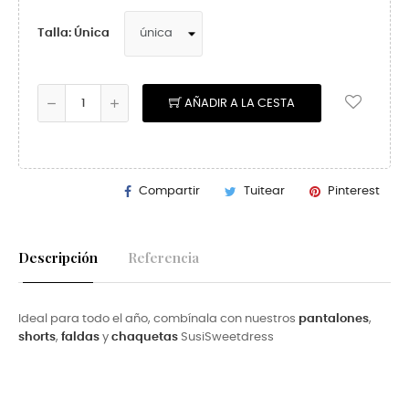
Talla: Única
AÑADIR A LA CESTA
Compartir
Tuitear
Pinterest
Descripción
Referencia
Ideal para todo el año, combínala con nuestros
pantalones
,
shorts
,
faldas
y
chaquetas
SusiSweetdress