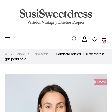
Navegación
☰
0
de
palanca
Tienda
Camisetas
Camiseta básica SusiSweetdress
gris perla polo
NUEVO