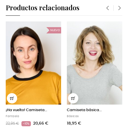
Productos relacionados
‹
›
NUEVO
Ha vuelto! Camiseta...
Camiseta básica...
Cami
antasía
Básicas
Fanta
20,66 €
18,95 €
2,95 €
22,9
-10%