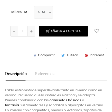
Talla: S-M
AÑADIR A LA CESTA
Compartir
Tuitear
Pinterest
Descripción
Referencia
Falda estilo vintage súper llevable tanto en invierno como en
verano. Recuerda que la cintura es elástica y se adapta.
Puedes combinarla con las
camisetas básicas
o
fantasía
SusiSweet
dress y sandalias y alpargatas en verano.
En invierno con
chaquetitas, medias o leotardos, zapatos de