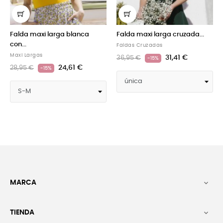
rga blanca
Falda maxi larga cruzada...
Falda maxi larga 
Faldas Cruzadas
Faldas Cruzadas
31,41 €
31
36,95 €
36,95 €
-15%
-15%
24,61 €
MARCA

TIENDA
