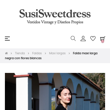
Navegación
☰
0
de
palanca
Tienda
Faldas
Maxi largas
Falda maxi larga
negra con flores blancas