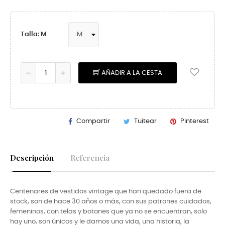
Talla: M
AÑADIR A LA CESTA
Compartir
Tuitear
Pinterest
Descripción
Referencia
Centenares de vestidos vintage que han quedado fuera de
stock, son de hace 30 años o más, con sus patrones cuidados,
femeninos, con telas y botones que ya no se encuentran, solo
hay uno, son únicos y le damos una vida, una historia, la