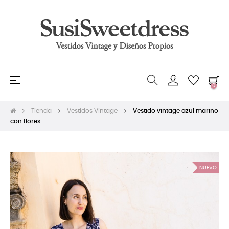
Navegación
☰
0
de
palanca
Tienda
Vestidos Vintage
Vestido vintage azul marino
con flores
NUEVO