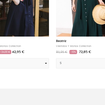
Ana
 Monos Collection
Vestidos Y Monos Collection
72,85 €
63,86 €
70,95 €
-10%
-10%