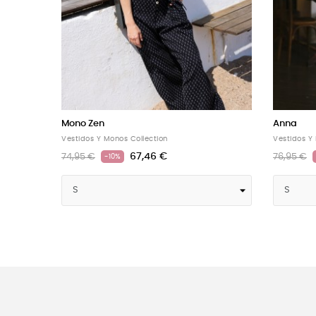
Alba
Judit
Vestidos Y Monos Collection
Vestidos Y
69,29 €
76,99 €
80,95 €
-10%