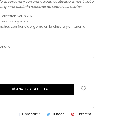
ora, cercana y con una mirada cautivadora, nos inspira
de querer espiarla mientras da vida a sus relatos.
Collection Souls 2025
 amarillas y rojas
nchos con fruncido, goma en la cintura y cinturón a
celona
AÑADIR A LA CESTA
Compartir
Tuitear
Pinterest