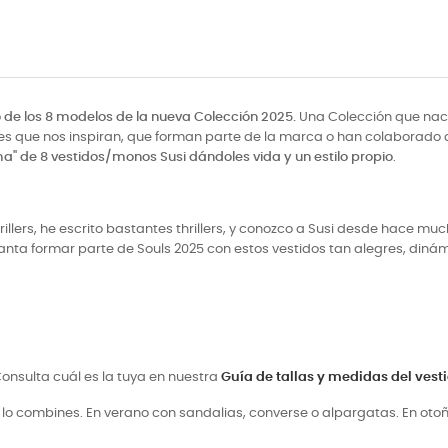
o de los 8 modelos de la nueva Colección 2025.
Una Colección que nace
eres que nos inspiran, que forman parte de la marca o han colaborad
ma" de 8 vestidos/monos Susi dándoles vida y un estilo propio
.
thrillers, he escrito bastantes thrillers, y conozco a Susi desde hace
nta formar parte de Souls 2025 con estos vestidos tan alegres, din
. Consulta cuál es la tuya en nuestra
Guía de tallas y medidas del vest
o lo combines. En verano con sandalias, converse o alpargatas. En oto