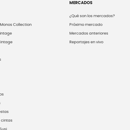
MERCADOS
¿Qué son los mercados?
 Monos Collection
Próximo mercado
intage
Mercados anteriores
intage
Reportajes en vivo
s
os
s
estas
 cintas
Susi