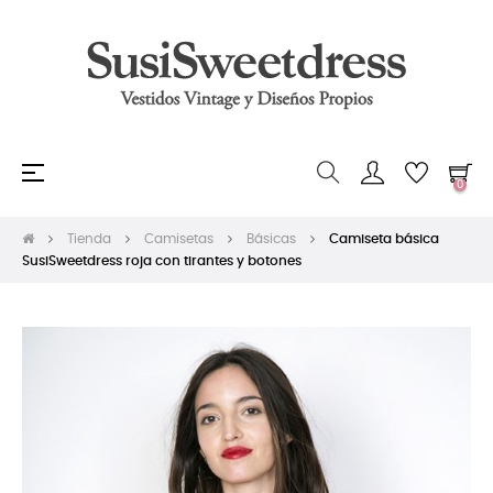
Navegación
☰
0
de
palanca
Tienda
Camisetas
Básicas
Camiseta básica
SusiSweetdress roja con tirantes y botones