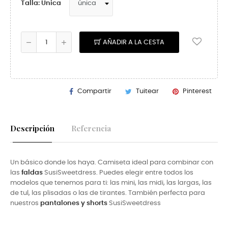
Talla: Única
AÑADIR A LA CESTA
Compartir
Tuitear
Pinterest
Descripción
Referencia
Un básico donde los haya. Camiseta ideal para combinar con
las
faldas
SusiSweetdress. Puedes elegir entre todos los
modelos que tenemos para ti: las mini, las midi, las largas, las
de tul, las plisadas o las de tirantes. También perfecta para
nuestros
pantalones y shorts
SusiSweetdress