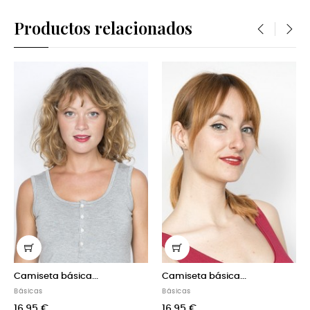
Productos relacionados
‹
›
eta básica...
Camiseta básica...
Camiseta
s
Básicas
Básicas
 €
16,95 €
18,95 €