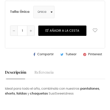
Talla: Única
AÑADIR A LA CESTA
Compartir
Tuitear
Pinterest
Descripción
Referencia
Ideal para todo el año, combínala con nuestros
pantalones
,
shorts
,
faldas
y
chaquetas
SusiSweetdress