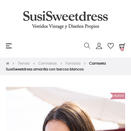
Navegación
☰
0
de
palanca
Tienda
Camisetas
Fantasía
Camiseta
SusiSweetdress amarilla con barcos blancos
NUEVO